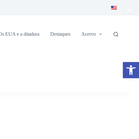
×
Os EUA e a ditadura
Destaques
Acervo
Abrir a barra de ferramentas