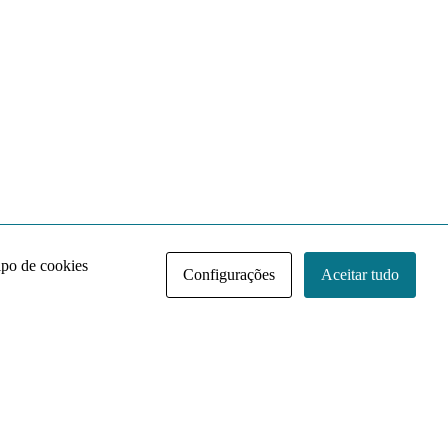
ipo de cookies
Configurações
Aceitar tudo
Acervo NACE IRI
Regimento
Contato
Política de Privacidade