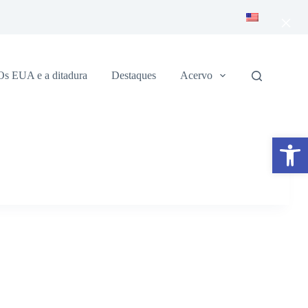
×
Os EUA e a ditadura
Destaques
Acervo
Abrir a barra de ferramentas