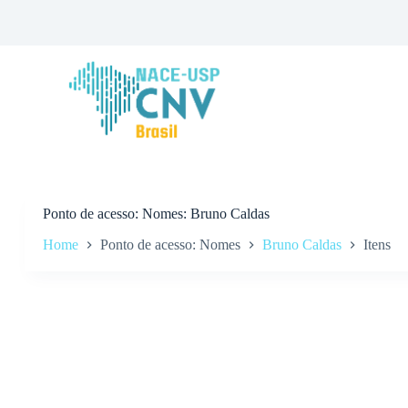
P
u
l
a
r
p
a
r
a
o
c
o
n
Ponto de acesso
Nomes: Bruno Caldas
t
Home
Ponto de acesso: Nomes
Bruno Caldas
Itens
e
ú
d
o