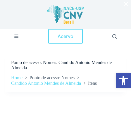
×
P
u
l
a
r
p
Acervo
a
r
a
o
c
Ponto de acesso
Nomes: Candido Antonio Mendes de
o
Almeida
n
Abrir a barra de ferramentas
t
Home
Ponto de acesso: Nomes
e
Candido Antonio Mendes de Almeida
Itens
ú
d
o