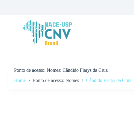
P
u
l
a
r
p
a
r
a
o
c
o
n
Ponto de acesso
Nomes: Cândido Flarys da Cruz
t
Home
Ponto de acesso: Nomes
Cândido Flarys da Cruz
e
ú
d
o