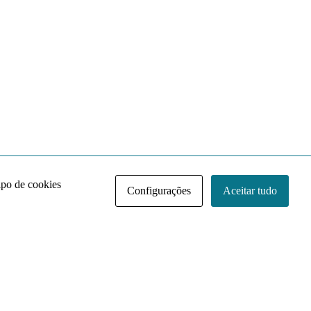
ipo de cookies
Configurações
Aceitar tudo
Acervo NACE IRI
Regimento
Contato
Política de Privacidade