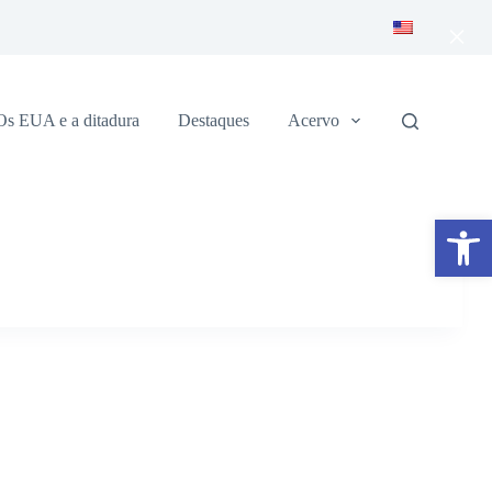
×
Os EUA e a ditadura
Destaques
Acervo
Abrir a barra de ferramentas