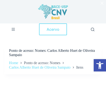
×
P
u
l
a
r
p
Acervo
a
r
a
o
c
Ponto de acesso
Nomes: Carlos Alberto Huet de Oliveira
o
Sampaio
n
Abrir a barra de ferramentas
t
Home
Ponto de acesso: Nomes
e
Carlos Alberto Huet de Oliveira Sampaio
Itens
ú
d
o