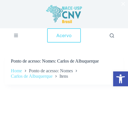
×
P
u
l
a
r
p
Acervo
a
r
a
o
c
Ponto de acesso
Nomes: Carlos de Albuquerque
o
n
Home
Ponto de acesso: Nomes
Abrir a barra de ferramentas
t
Carlos de Albuquerque
Itens
e
ú
d
o