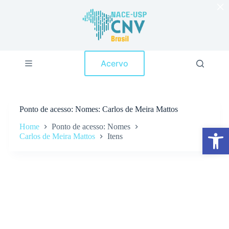
×
P
u
l
a
r
p
Acervo
a
r
a
o
c
Ponto de acesso
Nomes: Carlos de Meira Mattos
o
n
Home
Ponto de acesso: Nomes
Abrir a barra de ferramentas
t
Carlos de Meira Mattos
Itens
e
ú
d
o