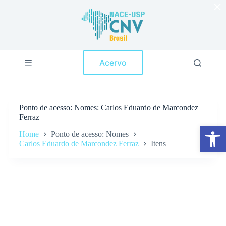
×
P
u
l
a
r
p
Acervo
a
r
a
o
c
Ponto de acesso
Nomes: Carlos Eduardo de Marcondez
o
Ferraz
n
Abrir a barra de ferramentas
t
Home
Ponto de acesso: Nomes
e
Carlos Eduardo de Marcondez Ferraz
Itens
ú
d
o