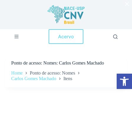
×
P
u
l
a
r
p
Acervo
a
r
a
o
c
Ponto de acesso
Nomes: Carlos Gomes Machado
o
n
Home
Ponto de acesso: Nomes
Abrir a barra de ferramentas
t
Carlos Gomes Machado
Itens
e
ú
d
o