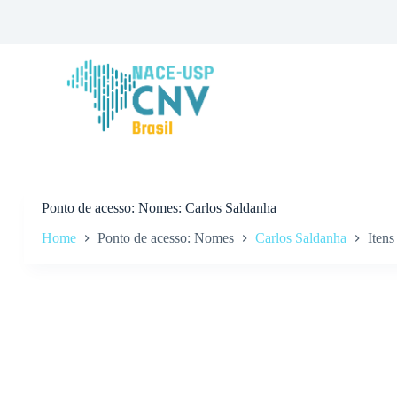
P
u
l
a
r
p
a
r
a
o
c
o
n
Ponto de acesso
Nomes: Carlos Saldanha
t
Home
Ponto de acesso: Nomes
Carlos Saldanha
Itens
e
ú
d
o