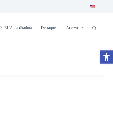
×
Os EUA e a ditadura
Destaques
Acervo
Abrir a barra de ferramentas