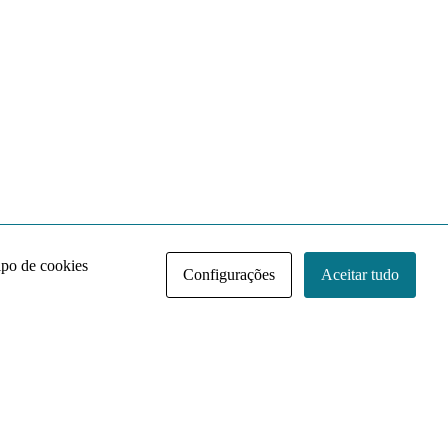
ipo de cookies
Configurações
Aceitar tudo
Acervo NACE IRI
Regimento
Contato
Política de Privacidade