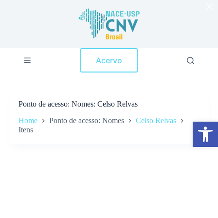
×
P
u
l
a
r
p
Acervo
a
r
a
o
c
Ponto de acesso
Nomes: Celso Relvas
o
n
Home
Ponto de acesso: Nomes
Celso Relvas
Abrir a barra de ferramentas
t
Itens
e
ú
d
o