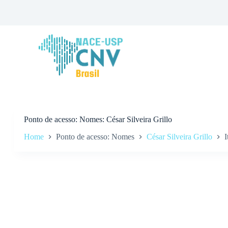
P
u
l
a
r
p
a
r
a
o
c
o
n
Ponto de acesso
Nomes: César Silveira Grillo
t
Home
Ponto de acesso: Nomes
César Silveira Grillo
I
e
ú
d
o