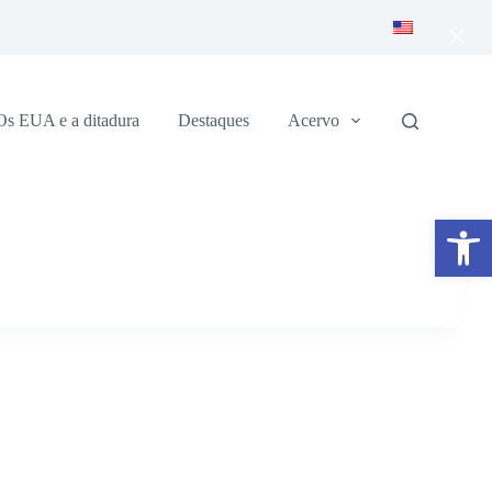
×
Os EUA e a ditadura
Destaques
Acervo
Abrir a barra de ferramentas