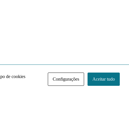
ipo de cookies
Configurações
Aceitar tudo
Acervo NACE IRI
Regimento
Contato
Política de Privacidade