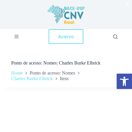
×
P
u
l
a
r
p
Acervo
a
r
a
o
c
Ponto de acesso
Nomes: Charles Burke Elbrick
o
n
Home
Ponto de acesso: Nomes
Abrir a barra de ferramentas
t
Charles Burke Elbrick
Itens
e
ú
d
o