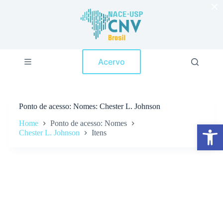
×
P
u
l
a
r
p
Acervo
a
r
a
o
c
Ponto de acesso
Nomes: Chester L. Johnson
o
n
Home
Ponto de acesso: Nomes
Abrir a barra de ferramentas
t
Chester L. Johnson
Itens
e
ú
d
o