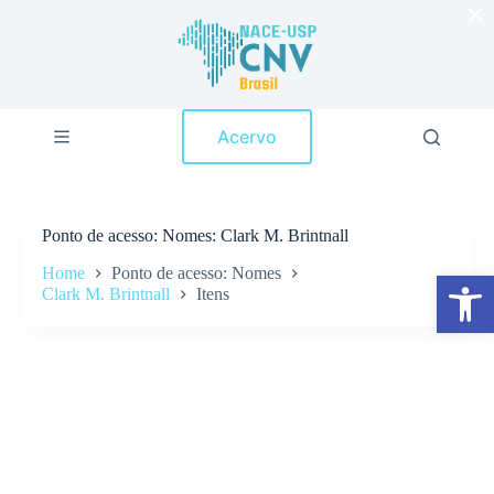
×
P
u
l
a
r
p
Acervo
a
r
a
o
c
Ponto de acesso
Nomes: Clark M. Brintnall
o
n
Home
Ponto de acesso: Nomes
Abrir a barra de ferramentas
t
Clark M. Brintnall
Itens
e
ú
d
o