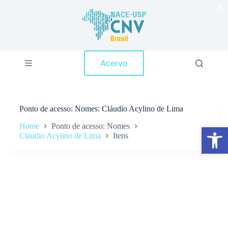
×
P
u
l
a
r
p
Acervo
a
r
a
o
c
Ponto de acesso
Nomes: Cláudio Acylino de Lima
o
n
Home
Ponto de acesso: Nomes
Abrir a barra de ferramentas
t
Cláudio Acylino de Lima
Itens
e
ú
d
o