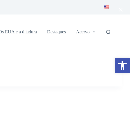
×
Os EUA e a ditadura
Destaques
Acervo
Abrir a barra de ferramentas