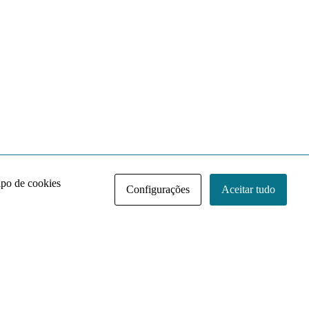
ipo de cookies
Configurações
Aceitar tudo
Acervo NACE IRI
Regimento
Contato
Política de Privacidade