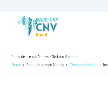
P
u
l
a
r
p
a
r
a
o
c
o
n
Ponto de acesso
Nomes: Cleriston Andrade
t
Home
Ponto de acesso: Nomes
Cleriston Andrade
Ite
e
ú
d
o