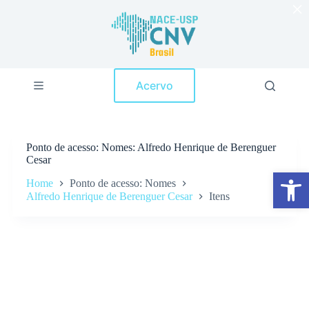
×
P
u
l
a
r
p
Acervo
a
r
a
o
c
Ponto de acesso
Nomes: Alfredo Henrique de Berenguer
o
Cesar
n
Abrir a barra de ferramentas
t
Home
Ponto de acesso: Nomes
e
Alfredo Henrique de Berenguer Cesar
Itens
ú
d
o