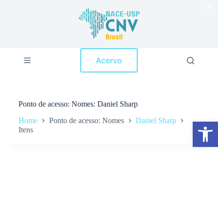
×
P
u
l
a
r
p
Acervo
a
r
a
o
c
Ponto de acesso
Nomes: Daniel Sharp
o
n
Home
Ponto de acesso: Nomes
Daniel Sharp
Abrir a barra de ferramentas
t
Itens
e
ú
d
o