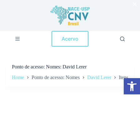
×
P
u
l
a
r
p
Acervo
a
r
a
o
c
Ponto de acesso
Nomes: David Lerer
o
n
Home
Ponto de acesso: Nomes
David Lerer
Itens
Abrir a barra de ferramentas
t
e
ú
d
o