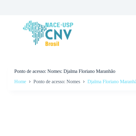
P
u
l
a
r
p
a
r
a
o
c
o
n
Ponto de acesso
Nomes: Djalma Floriano Maranhão
t
Home
Ponto de acesso: Nomes
Djalma Floriano Maranh
e
ú
d
o