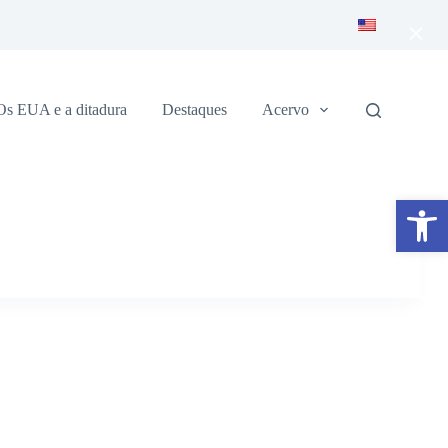
×
Os EUA e a ditadura
Destaques
Acervo
Abrir a barra de ferramentas