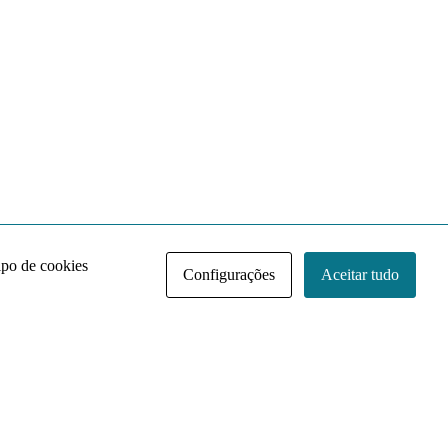
ipo de cookies
Configurações
Aceitar tudo
Acervo NACE IRI
Regimento
Contato
Política de Privacidade