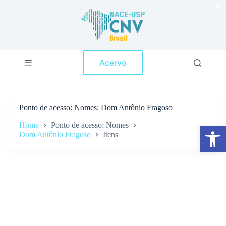
×
P
u
l
a
r
p
Acervo
a
r
a
o
c
Ponto de acesso
Nomes: Dom Antônio Fragoso
o
n
Home
Ponto de acesso: Nomes
Abrir a barra de ferramentas
t
Dom Antônio Fragoso
Itens
e
ú
d
o