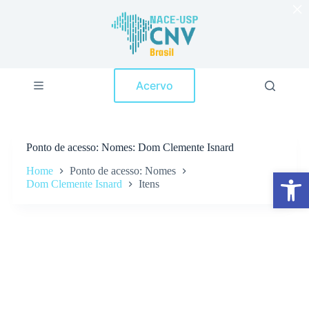
×
P
u
l
a
r
p
Acervo
a
r
a
o
c
Ponto de acesso
Nomes: Dom Clemente Isnard
o
n
Home
Ponto de acesso: Nomes
Abrir a barra de ferramentas
t
Dom Clemente Isnard
Itens
e
ú
d
o