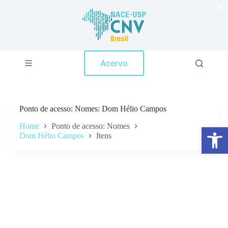
×
P
u
l
a
r
p
Acervo
a
r
a
o
c
Ponto de acesso
Nomes: Dom Hélio Campos
o
n
Home
Ponto de acesso: Nomes
Abrir a barra de ferramentas
t
Dom Hélio Campos
Itens
e
ú
d
o