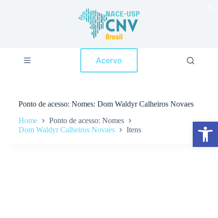
×
P
u
l
a
r
p
Acervo
a
r
a
o
c
Ponto de acesso
Nomes: Dom Waldyr Calheiros Novaes
o
n
Home
Ponto de acesso: Nomes
Abrir a barra de ferramentas
t
Dom Waldyr Calheiros Novaes
Itens
e
ú
d
o