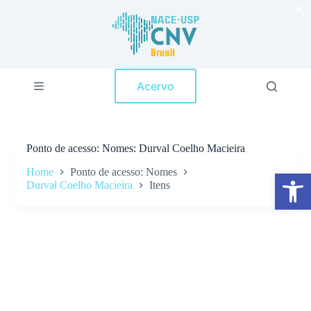
×
P
u
l
a
r
p
Acervo
a
r
a
o
c
Ponto de acesso
Nomes: Durval Coelho Macieira
o
n
Home
Ponto de acesso: Nomes
Abrir a barra de ferramentas
t
Durval Coelho Macieira
Itens
e
ú
d
o