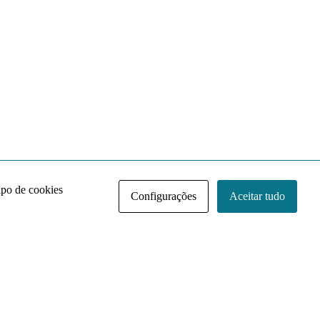
ipo de cookies
Configurações
Aceitar tudo
Acervo NACE IRI
Regimento
Contato
Política de Privacidade