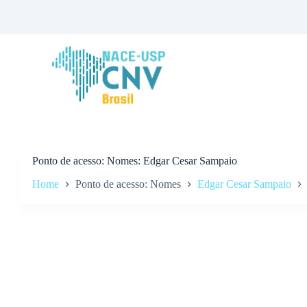
P
u
l
a
r
p
a
r
a
o
c
o
n
Ponto de acesso
Nomes: Edgar Cesar Sampaio
t
Home
Ponto de acesso: Nomes
Edgar Cesar Sampaio
e
ú
d
o