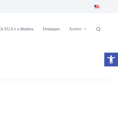
×
Os EUA e a ditadura
Destaques
Acervo
Abrir a barra de ferramentas