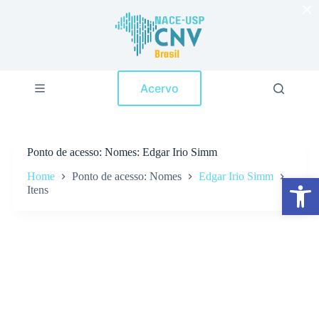
×
P
u
l
a
r
p
Acervo
a
r
a
o
c
Ponto de acesso
Nomes: Edgar Irio Simm
o
n
Home
Ponto de acesso: Nomes
Edgar Irio Simm
Abrir a barra de ferramentas
t
Itens
e
ú
d
o