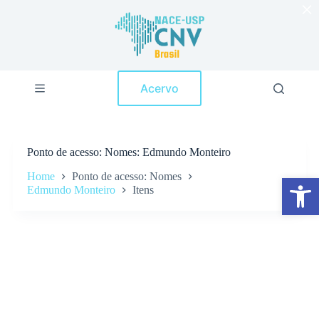
×
P
u
l
a
r
p
Acervo
a
r
a
o
c
Ponto de acesso
Nomes: Edmundo Monteiro
o
n
Home
Ponto de acesso: Nomes
Abrir a barra de ferramentas
t
Edmundo Monteiro
Itens
e
ú
d
o