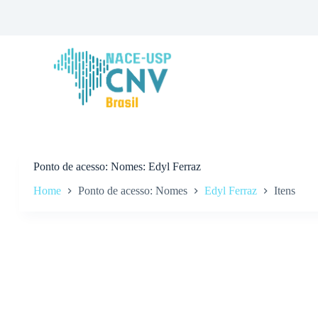
P
u
l
a
r
p
a
r
a
o
c
o
n
Ponto de acesso
Nomes: Edyl Ferraz
t
Home
Ponto de acesso: Nomes
Edyl Ferraz
Itens
e
ú
d
o