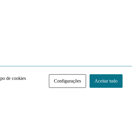
ipo de cookies
Configurações
Aceitar tudo
Acervo NACE IRI
Regimento
Contato
Política de Privacidade