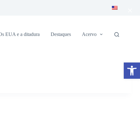
×
Os EUA e a ditadura
Destaques
Acervo
Abrir a barra de ferramentas