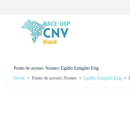
P
u
l
a
r
p
a
r
a
o
c
o
n
Ponto de acesso
Nomes: Egidio Emigdio Erig
t
Home
Ponto de acesso: Nomes
Egidio Emigdio Erig
e
ú
d
o