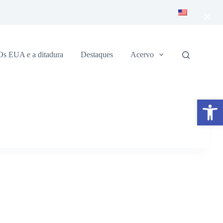
×
Os EUA e a ditadura
Destaques
Acervo
Abrir a barra de ferramentas