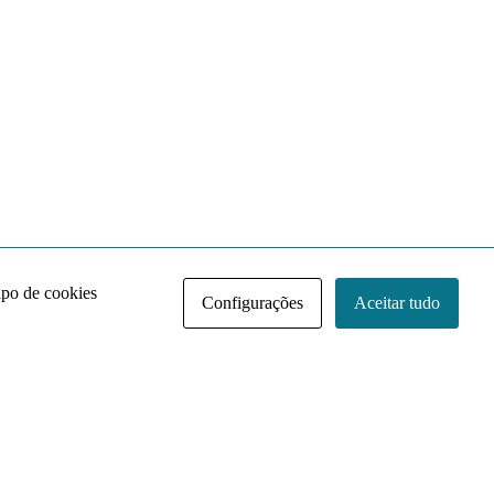
ipo de cookies
Configurações
Aceitar tudo
Acervo NACE IRI
Regimento
Contato
Política de Privacidade