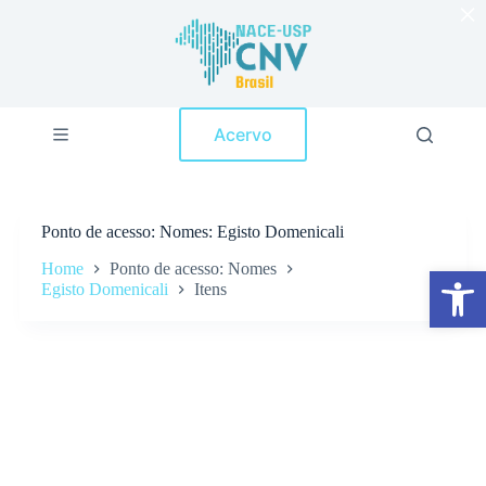
×
P
u
l
a
r
p
Acervo
a
r
a
o
c
Ponto de acesso
Nomes: Egisto Domenicali
o
n
Home
Ponto de acesso: Nomes
Abrir a barra de ferramentas
t
Egisto Domenicali
Itens
e
ú
d
o