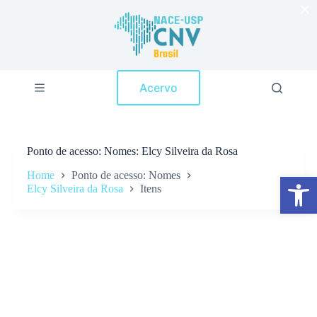
×
P
u
l
a
r
p
Acervo
a
r
a
o
c
Ponto de acesso
Nomes: Elcy Silveira da Rosa
o
n
Home
Ponto de acesso: Nomes
Abrir a barra de ferramentas
t
Elcy Silveira da Rosa
Itens
e
ú
d
o