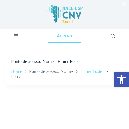
×
P
u
l
a
r
p
Acervo
a
r
a
o
c
Ponto de acesso
Nomes: Elmer Foster
o
n
Home
Ponto de acesso: Nomes
Elmer Foster
Abrir a barra de ferramentas
t
Itens
e
ú
d
o