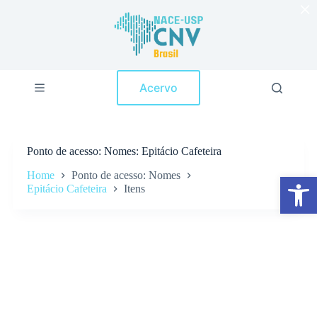
×
P
u
l
a
r
p
Acervo
a
r
a
o
c
Ponto de acesso
Nomes: Epitácio Cafeteira
o
n
Home
Ponto de acesso: Nomes
Abrir a barra de ferramentas
t
Epitácio Cafeteira
Itens
e
ú
d
o