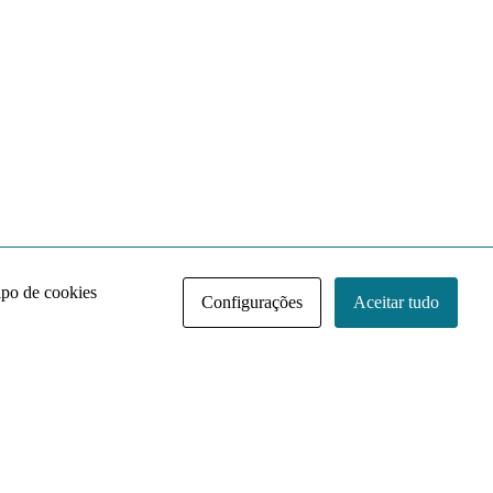
ipo de cookies
Configurações
Aceitar tudo
Acervo NACE IRI
Regimento
Contato
Política de Privacidade