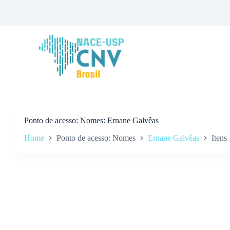
P
u
l
a
r
p
a
r
a
o
c
o
n
Ponto de acesso
Nomes: Ernane Galvêas
t
Home
Ponto de acesso: Nomes
Ernane Galvêas
Itens
e
ú
d
o