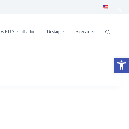
×
Os EUA e a ditadura
Destaques
Acervo
Abrir a barra de ferramentas