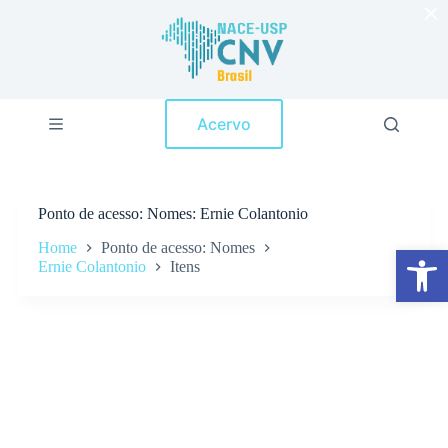
×
P
u
l
a
r
p
Acervo
a
r
a
o
c
Ponto de acesso
Nomes: Ernie Colantonio
o
n
Home
Ponto de acesso: Nomes
Abrir a barra de ferramentas
t
Ernie Colantonio
Itens
e
ú
d
o