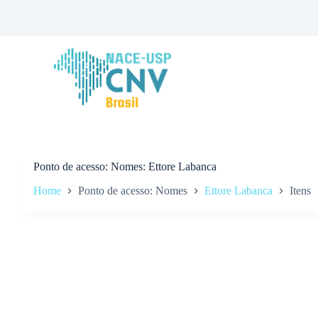
P
u
l
a
r
p
a
r
a
o
c
o
n
Ponto de acesso
Nomes: Ettore Labanca
t
Home
Ponto de acesso: Nomes
Ettore Labanca
Itens
e
ú
d
o