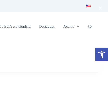
×
Os EUA e a ditadura
Destaques
Acervo
Abrir a barra de ferramentas