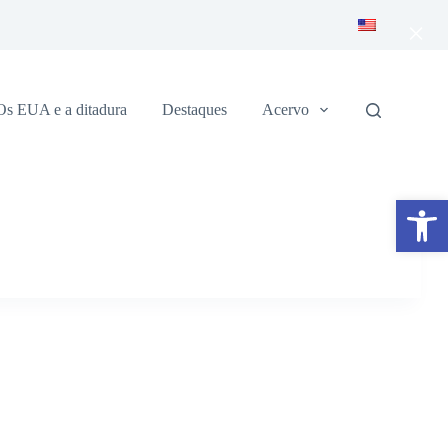
×
Os EUA e a ditadura
Destaques
Acervo
Abrir a barra de ferramentas