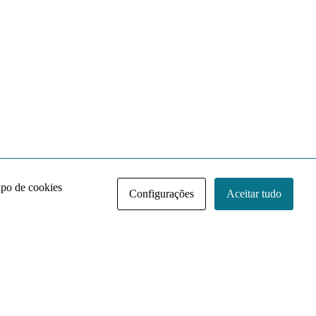
ipo de cookies
Configurações
Aceitar tudo
Acervo NACE IRI
Regimento
Contato
Política de Privacidade