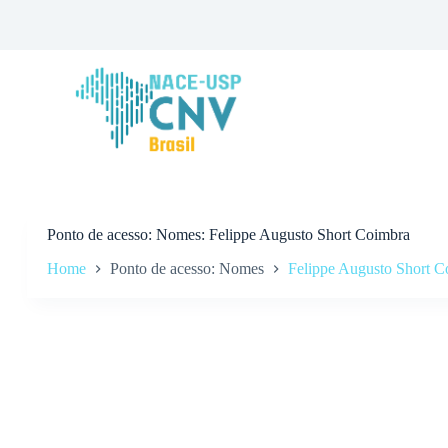
P
u
l
a
r
p
a
r
a
o
c
o
n
Ponto de acesso
Nomes: Felippe Augusto Short Coimbra
t
Home
Ponto de acesso: Nomes
Felippe Augusto Short C
e
ú
d
o