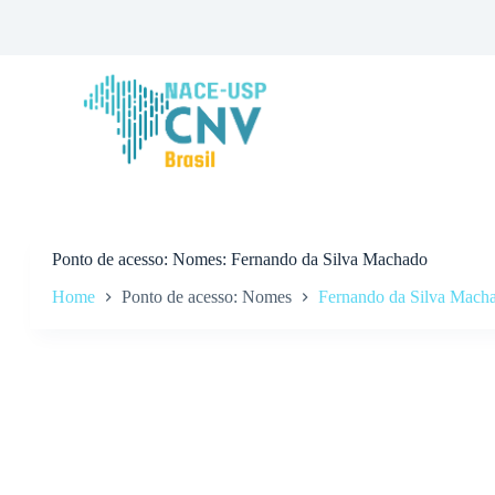
P
u
l
a
r
p
a
r
a
o
c
o
n
Ponto de acesso
Nomes: Fernando da Silva Machado
t
Home
Ponto de acesso: Nomes
Fernando da Silva Mach
e
ú
d
o