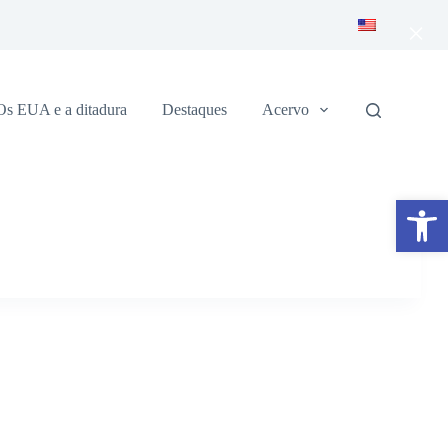
×
Os EUA e a ditadura
Destaques
Acervo
Abrir a barra de ferramentas