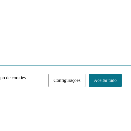
ipo de cookies
Configurações
Aceitar tudo
Acervo NACE IRI
Regimento
Contato
Política de Privacidade