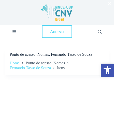
×
P
u
l
a
r
p
Acervo
a
r
a
o
c
Ponto de acesso
Nomes: Fernando Tasso de Souza
o
n
Home
Ponto de acesso: Nomes
Abrir a barra de ferramentas
t
Fernando Tasso de Souza
Itens
e
ú
d
o