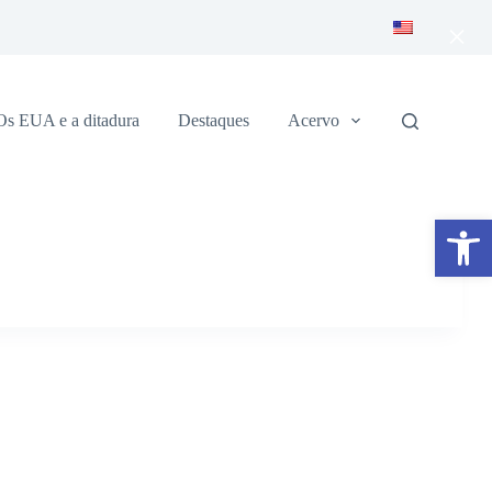
×
Os EUA e a ditadura
Destaques
Acervo
Abrir a barra de ferramentas