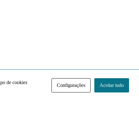
ipo de cookies
Configurações
Aceitar tudo
Acervo NACE IRI
Regimento
Contato
Política de Privacidade