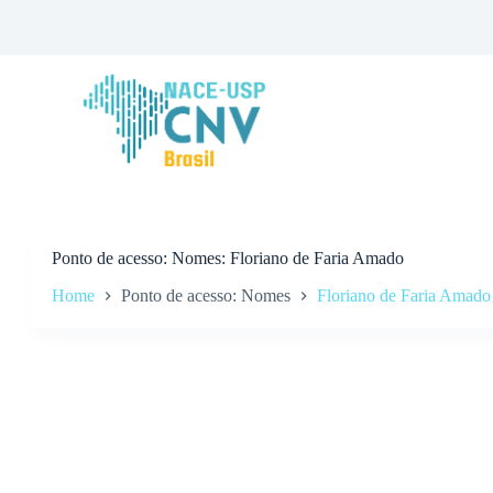
P
u
l
a
r
p
a
r
a
o
c
o
n
Ponto de acesso
Nomes: Floriano de Faria Amado
t
Home
Ponto de acesso: Nomes
Floriano de Faria Amado
e
ú
d
o