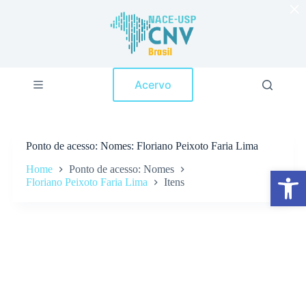
×
P
u
l
a
r
p
Acervo
a
r
a
o
c
Ponto de acesso
Nomes: Floriano Peixoto Faria Lima
o
n
Home
Ponto de acesso: Nomes
Abrir a barra de ferramentas
t
Floriano Peixoto Faria Lima
Itens
e
ú
d
o