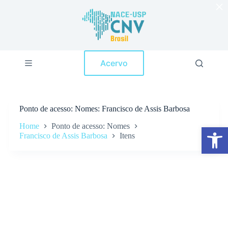
×
P
u
l
a
r
p
Acervo
a
r
a
o
c
Ponto de acesso
Nomes: Francisco de Assis Barbosa
o
n
Home
Ponto de acesso: Nomes
Abrir a barra de ferramentas
t
Francisco de Assis Barbosa
Itens
e
ú
d
o