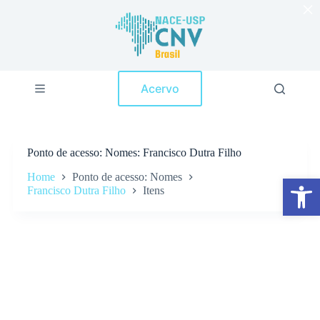
×
P
u
l
a
r
p
Acervo
a
r
a
o
c
Ponto de acesso
Nomes: Francisco Dutra Filho
o
n
Home
Ponto de acesso: Nomes
Abrir a barra de ferramentas
t
Francisco Dutra Filho
Itens
e
ú
d
o