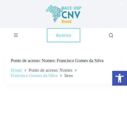
×
P
u
l
a
r
p
Acervo
a
r
a
o
c
Ponto de acesso
Nomes: Francisco Gomes da Silva
o
n
Home
Ponto de acesso: Nomes
Abrir a barra de ferramentas
t
Francisco Gomes da Silva
Itens
e
ú
d
o