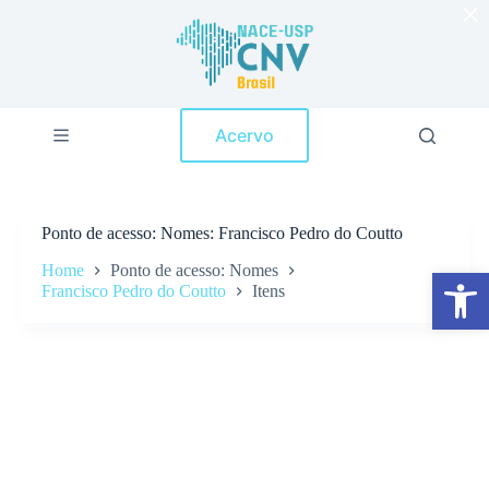
×
P
u
l
a
r
p
Acervo
a
r
a
o
c
Ponto de acesso
Nomes: Francisco Pedro do Coutto
o
n
Home
Ponto de acesso: Nomes
Abrir a barra de ferramentas
t
Francisco Pedro do Coutto
Itens
e
ú
d
o