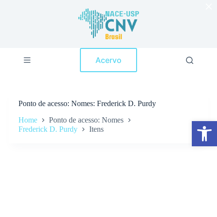
×
P
u
l
a
r
p
Acervo
a
r
a
o
c
Ponto de acesso
Nomes: Frederick D. Purdy
o
n
Home
Ponto de acesso: Nomes
Abrir a barra de ferramentas
t
Frederick D. Purdy
Itens
e
ú
d
o