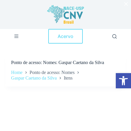
×
P
u
l
a
r
p
Acervo
a
r
a
o
c
Ponto de acesso
Nomes: Gaspar Caetano da Silva
o
n
Home
Ponto de acesso: Nomes
Abrir a barra de ferramentas
t
Gaspar Caetano da Silva
Itens
e
ú
d
o