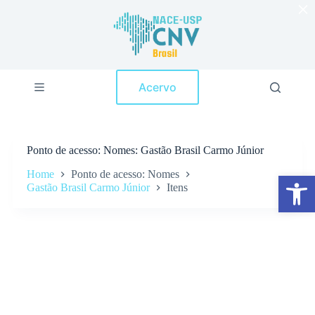
×
P
u
l
a
r
p
Acervo
a
r
a
o
c
Ponto de acesso
Nomes: Gastão Brasil Carmo Júnior
o
n
Home
Ponto de acesso: Nomes
Abrir a barra de ferramentas
t
Gastão Brasil Carmo Júnior
Itens
e
ú
d
o